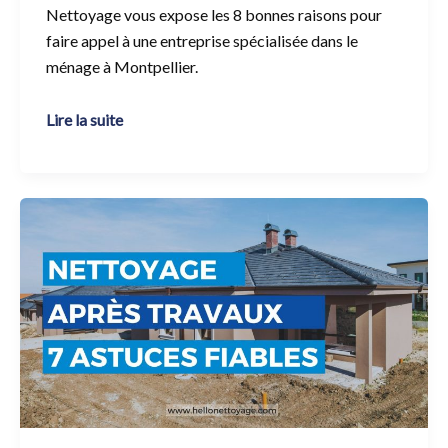
Nettoyage vous expose les 8 bonnes raisons pour
faire appel à une entreprise spécialisée dans le
ménage à Montpellier.
Lire la suite
Nettoyage
maison
après
travaux
:
7
astuces
fiables