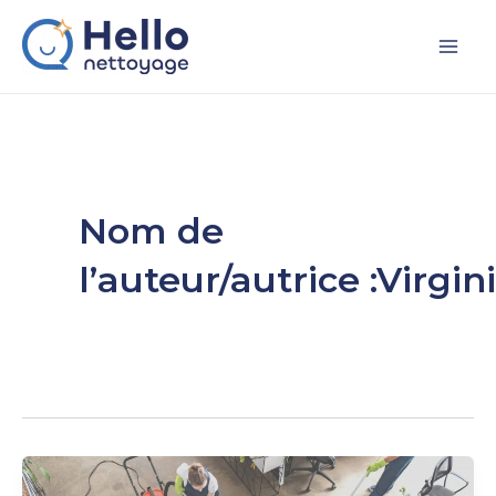
Aller
Mai
au
Me
contenu
Nom de
l’auteur/autrice :Virgin
7