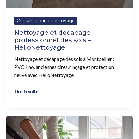
Conseils pour le nettoyage
Nettoyage et décapage
professionnel des sols –
HelloNettoyage
Nettoyage et décapage des sols à Montpellier :
PVC, lino, anciennes cires, rinçage et protection
neuve avec HelloNettoyage.
Lire la suite
Comment
bien
nettoyer