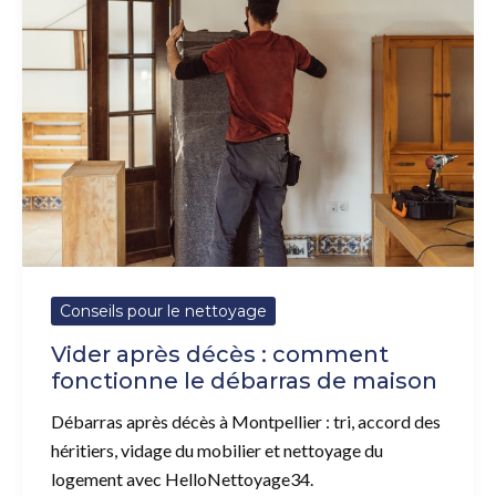
après
décès
:
comment
fonctionne
le
débarras
de
maison
Conseils pour le nettoyage
Vider après décès : comment
fonctionne le débarras de maison
Débarras après décès à Montpellier : tri, accord des
héritiers, vidage du mobilier et nettoyage du
logement avec HelloNettoyage34.