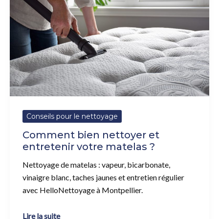
et
entretenir
votre
matelas
?
Conseils pour le nettoyage
Comment bien nettoyer et
entretenir votre matelas ?
Nettoyage de matelas : vapeur, bicarbonate,
vinaigre blanc, taches jaunes et entretien régulier
avec HelloNettoyage à Montpellier.
Lire la suite