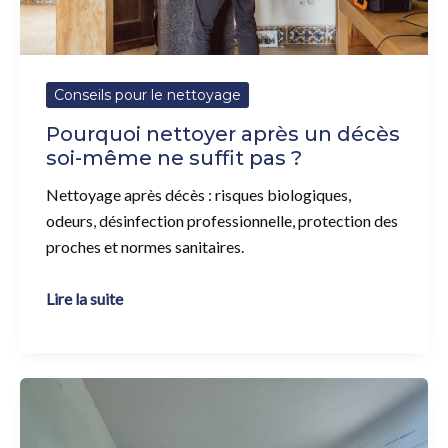
suffit
pas
?
Conseils pour le nettoyage
Pourquoi nettoyer après un décès
soi-même ne suffit pas ?
Nettoyage après décès : risques biologiques,
odeurs, désinfection professionnelle, protection des
proches et normes sanitaires.
Lire la suite
Nettoyage
et
décapage