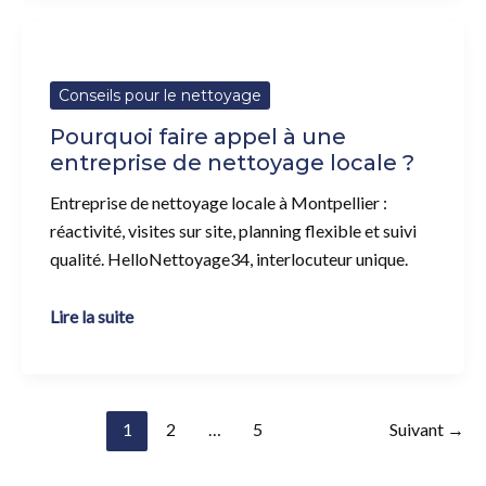
Pourquoi
faire
appel
Conseils pour le nettoyage
à
Pourquoi faire appel à une
une
entreprise de nettoyage locale ?
entreprise
de
Entreprise de nettoyage locale à Montpellier :
nettoyage
réactivité, visites sur site, planning flexible et suivi
locale
qualité. HelloNettoyage34, interlocuteur unique.
?
Lire la suite
1
2
…
5
Suivant
→