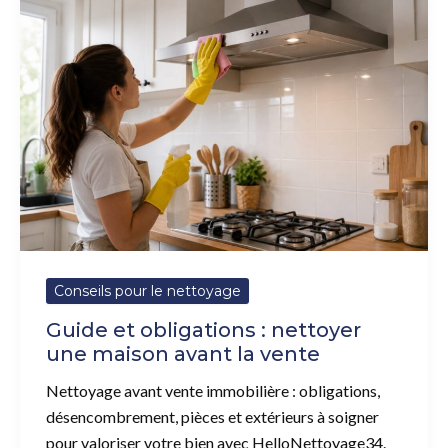
et
obligations
:
nettoyer
une
maison
avant
la
vente
Conseils pour le nettoyage
Guide et obligations : nettoyer
une maison avant la vente
Nettoyage avant vente immobilière : obligations,
désencombrement, pièces et extérieurs à soigner
pour valoriser votre bien avec HelloNettoyage34.