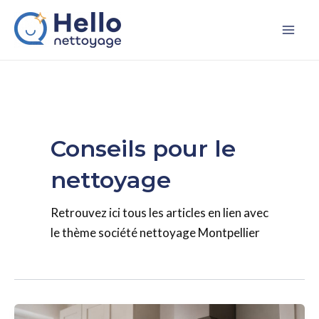
Aller
Pagination
Mai
au
d’article
Me
contenu
Conseils pour le
nettoyage
Retrouvez ici tous les articles en lien avec
le thème société nettoyage Montpellier
Guide