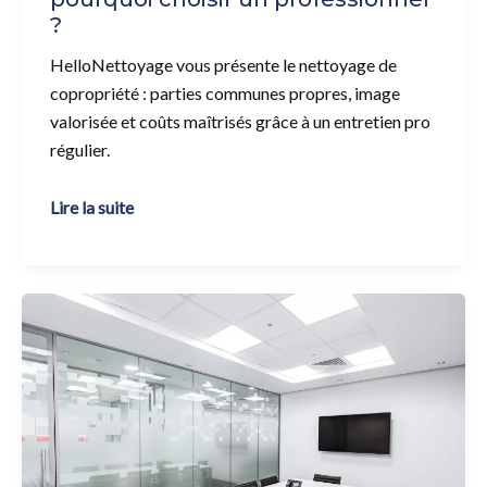
?
HelloNettoyage vous présente le nettoyage de
copropriété : parties communes propres, image
valorisée et coûts maîtrisés grâce à un entretien pro
régulier.
Lire la suite
Étapes
de
nettoyage
de
bureaux
:
guide