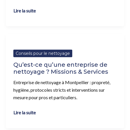
Lire la suite
Qu’est-
ce
qu’une
Conseils pour le nettoyage
entreprise
Qu’est-ce qu’une entreprise de
de
nettoyage ? Missions & Services
nettoyage
?
Entreprise de nettoyage à Montpellier : propreté,
Missions
hygiène, protocoles stricts et interventions sur
&
mesure pour pros et particuliers.
Services
Lire la suite