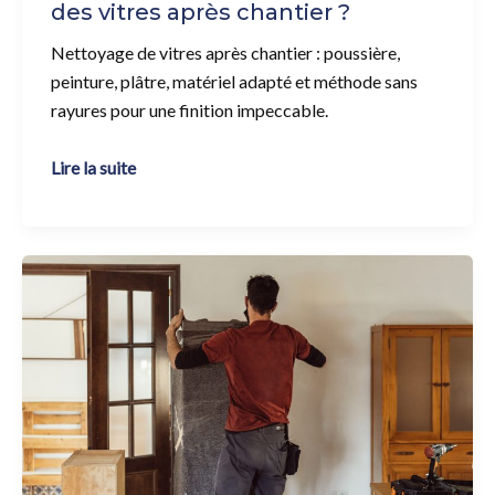
des vitres après chantier ?
Nettoyage de vitres après chantier : poussière,
peinture, plâtre, matériel adapté et méthode sans
rayures pour une finition impeccable.
Lire la suite
Pourquoi
nettoyer
après
un
décès
soi-
même
ne