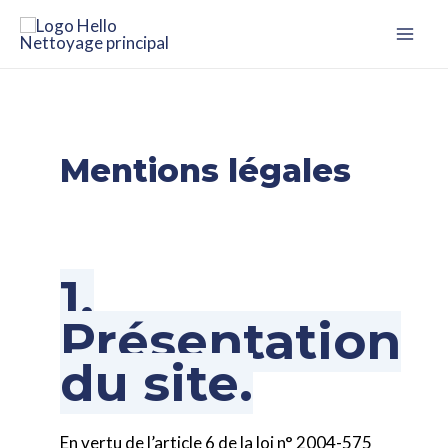
Aller
Mai
au
Me
contenu
Mentions légales
1.
Présentation
du site.
En vertu de l’article 6 de la loi n° 2004-575