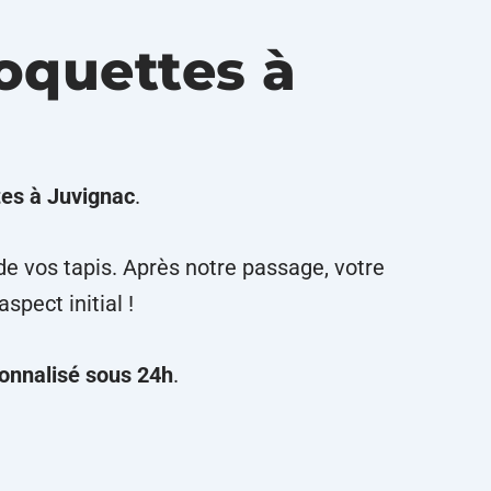
oquettes à
tes à Juvignac
.
e vos tapis. Après notre passage, votre
pect initial !
sonnalisé sous 24h
.