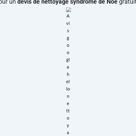
our un
devis de nettoyage syndrome de Noé
gratui